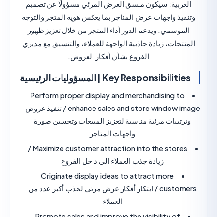
ربية:
سيكون منسق العرض المرئي مسؤولًا عن تصميم
يذ واجهات عرض المتاجر بما يعكس هوية المتجر والتوجه
وسمي. ويدعم الدور أداء المتجر من خلال تعزيز ظهور
تجات، زيادة جاذبية الواجهة للعملاء، والتنسيق مع مديري
الفروع بشأن أفكار العروض.
Key Responsibili | المسؤوليات الرئيسية
Perform proper display and merchandising t
enhance sales and store window image / تنفيذ عروض
تيبات مرئية مناسبة لتعزيز المبيعات وتحسين صورة
واجهات المتاجر
Maximize customer attraction into the stores /
زيادة جذب العملاء إلى داخل الفروع
Originate display ideas to attract more
customers / ابتكار أفكار عرض مرئي لجذب أكبر عدد من
العملاء
Promote sales and improve the visibility of