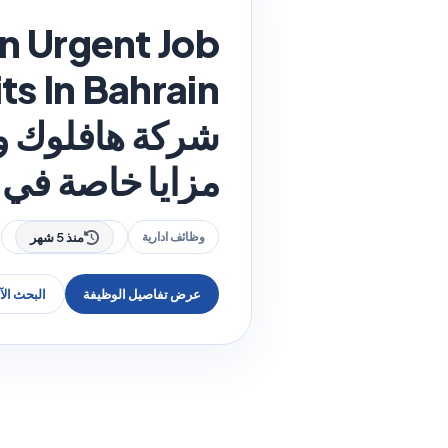
An Urgent Job
شركة هافلوك ون
مزايا خاصة في 
وظائف ادارية
منذ 5 شهر
عرض تفاصيل الوظيفة
البحث ال