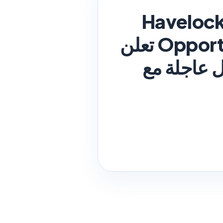
Havelock 
Opportunity With Special Benefits In Bahrain تعلن
 عاجلة مع