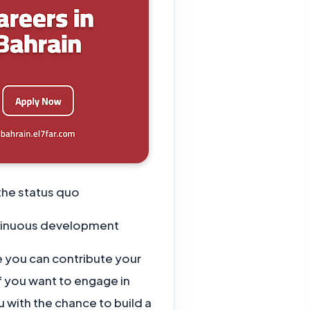
he status quo?
we are looking for individuals who share our passion for creativity and continuous development.
e you can contribute your
If you want to engage in
 with the chance to build a