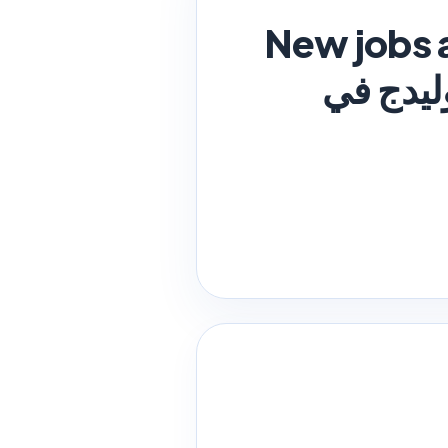
New jobs 
غز كوليدج في